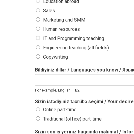
Education abroad
Sales
Marketing and SMM
Human resources
IT and Programming teaching
Engineering teaching (all fields)
Copywriting
Bildiyiniz dillər / Languages you know / 
For example, English – B2
Sizin istədiyiniz təcrübə seçimi / Your de
Online part-time
Traditional (office) part-time
Sizin son iş yeriniz haqqında məlumat / I