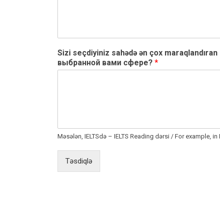
Sizi seçdiyiniz sahədə ən çox maraqlandıran
выбранной вами сфере?
*
Məsələn, IELTSdə – IELTS Reading dərsi / For example, i
Təsdiqlə