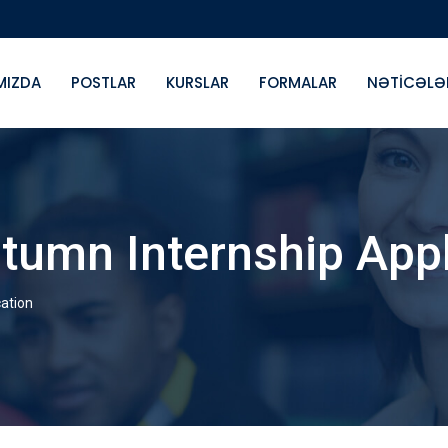
MIZDA
POSTLAR
KURSLAR
FORMALAR
NƏTICƏLƏ
umn Internship Appl
ation