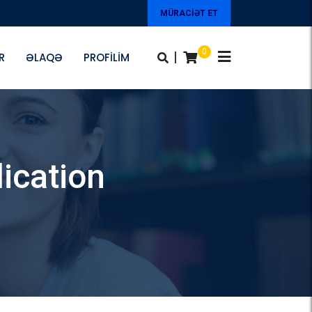
MÜRACİƏT ET
0
|
R
ƏLAQƏ
PROFILIM
ication