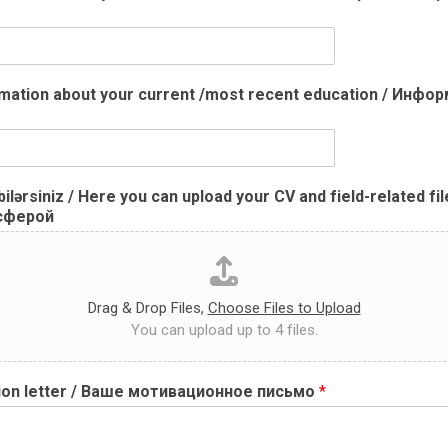
nformation about your current /most recent education / И
 bilərsiniz / Here you can upload your CV and field-relate
 сферой
Drag & Drop Files,
Choose Files to Upload
You can upload up to 4 files.
ation letter / Ваше мотивационное письмо
*