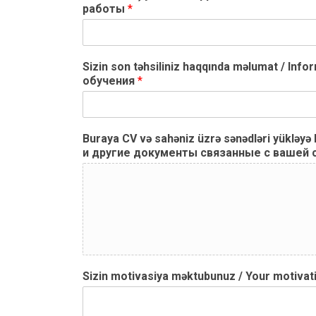
работы
*
Sizin son təhsiliniz haqqında məlumat / I
обучения
*
Buraya CV və sahəniz üzrə sənədləri yükləyə
и другие документы связанные с вашей
Sizin motivasiya məktubunuz / Your motiv