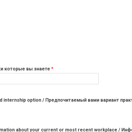
Языки которые вы знаете
*
sired internship option / Предпочитаемый вами вариант пра
nformation about your current or most recent workplace 