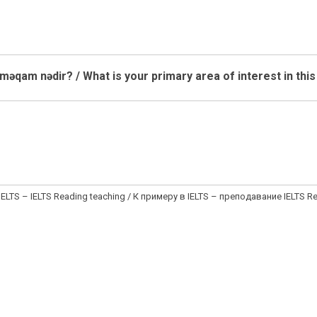
 məqam nədir? / What is your primary area of interest in th
n IELTS – IELTS Reading teaching / К примеру в IELTS – преподавание IELTS R