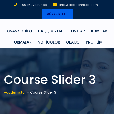
|
+994507880488
info@academstar.com
MÜRACİƏT ET
ƏSAS SƏHIFƏ
HAQQIMIZDA
POSTLAR
KURSLAR
FORMALAR
NƏTICƏLƏR
ƏLAQƏ
PROFILIM
Course Slider 3
Academstar
-
Course Slider 3