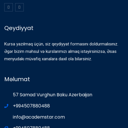
Qeydiyyat
Kursa yazılmaq üçün, siz qeydiyyat formasını doldurmalısınız.
Əgər bizim məhsul və kurslarımızı almaq istəyirsinizsə, Əsas
menyudakı müvafiq xanalara daxil ola bilərsiniz.
Məlumat
57 Samad Vurghun Baku Azerbaijan
+994507880488
info@academstar.com