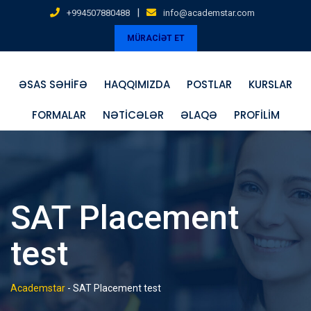
Skip
|
+994507880488
info@academstar.com
to
MÜRACİƏT ET
content
ƏSAS SƏHIFƏ
HAQQIMIZDA
POSTLAR
KURSLAR
FORMALAR
NƏTICƏLƏR
ƏLAQƏ
PROFILIM
SAT Placement
test
Academstar
-
SAT Placement test