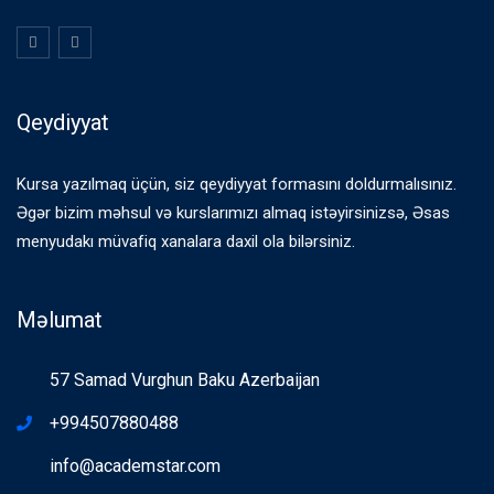
Qeydiyyat
Kursa yazılmaq üçün, siz qeydiyyat formasını doldurmalısınız.
Əgər bizim məhsul və kurslarımızı almaq istəyirsinizsə, Əsas
menyudakı müvafiq xanalara daxil ola bilərsiniz.
Məlumat
57 Samad Vurghun Baku Azerbaijan
+994507880488
info@academstar.com