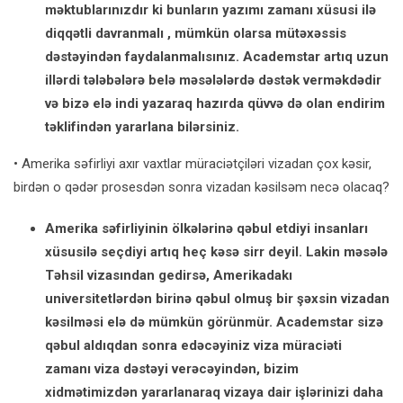
məktublarınızdır ki bunların yazımı zamanı xüsusi ilə
diqqətli davranmalı , mümkün olarsa mütəxəssis
dəstəyindən faydalanmalısınız. Academstar artıq uzun
illərdi tələbələrə belə məsələlərdə dəstək verməkdədir
və bizə elə indi yazaraq hazırda qüvvə də olan endirim
təklifindən yararlana bilərsiniz.
• Amerika səfirliyi axır vaxtlar müraciətçiləri vizadan çox kəsir,
birdən o qədər prosesdən sonra vizadan kəsilsəm necə olacaq?
Amerika səfirliyinin ölkələrinə qəbul etdiyi insanları
xüsusilə seçdiyi artıq heç kəsə sirr deyil. Lakin məsələ
Təhsil vizasından gedirsə, Amerikadakı
universitetlərdən birinə qəbul olmuş bir şəxsin vizadan
kəsilməsi elə də mümkün görünmür. Academstar sizə
qəbul aldıqdan sonra edəcəyiniz viza müraciəti
zamanı viza dəstəyi verəcəyindən, bizim
xidmətimizdən yararlanaraq vizaya dair işlərinizi daha