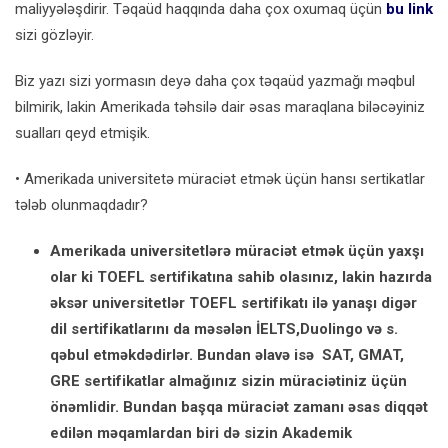
maliyyələşdirir. Təqaüd haqqında daha çox oxumaq üçün
bu link
sizi gözləyir.
Biz yazı sizi yormasın deyə daha çox təqaüd yazmağı məqbul
bilmirik, lakin Amerikada təhsilə dair əsas maraqlana biləcəyiniz
sualları qeyd etmişik.
• Amerikada universitetə müraciət etmək üçün hansı sertikatlar
tələb olunmaqdadır?
Amerikada universitetlərə müraciət etmək üçün yaxşı
olar ki TOEFL sertifikatına sahib olasınız, lakin hazırda
əksər universitetlər TOEFL sertifikatı ilə yanaşı digər
dil sertifikatlarını da məsələn İELTS,Duolingo və s.
qəbul etməkdədirlər. Bundan əlavə isə SAT, GMAT,
GRE
sertifikatlar almağınız sizin müraciətiniz üçün
önəmlidir. Bundan başqa müraciət zamanı əsas diqqət
edilən məqamlardan biri də sizin Akademik