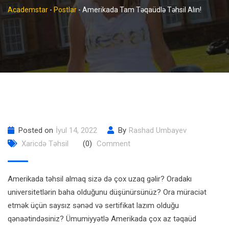
Academstar
-
Postlar
-
Amerikada Tam Təqaüdlə Təhsil Alın!
Posted on
İyul 14, 2022
By
Rashad Umbayev
Xaricdə Təhsil
(0)
Comment
Amerikada təhsil almaq sizə də çox uzaq gəlir? Oradakı
universitetlərin baha olduğunu düşünürsünüz? Ora müraciət
etmək üçün saysız sənəd və sertifikat lazım olduğu
qənaətindəsiniz? Ümumiyyətlə Amerikada çox az təqaüd