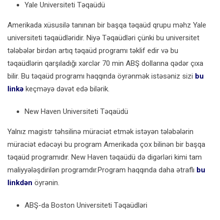
Yale Universiteti Təqaüdü
Amerikada xüsusilə tanınan bir başqa təqaüd qrupu məhz Yale
universiteti təqaüdləridir. Niyə Təqaüdləri çünki bu universitet
tələbələr birdən artıq təqaüd programı təklif edir və bu
təqaüdlərin qarşıladığı xərclər 70 min ABŞ dollarına qədər çıxa
bilir. Bu təqaüd programı haqqında öyrənmək istəsəniz sizi
bu
linkə
keçməyə dəvət edə bilərik.
New Haven Universiteti Təqaüdü
Yalnız magistr təhsilinə müraciət etmək istəyən tələbələrin
müraciət edəcəyi bu program Amerikada çox bilinən bir başqa
təqaüd programıdır. New Haven təqaüdü də digərləri kimi tam
maliyyələşdirilən programdır.Program haqqında daha ətraflı
bu
linkdən
öyrənin.
ABŞ-da Boston Universiteti Təqaüdləri