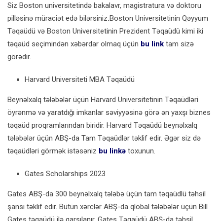
Siz Boston universitetində bakalavr, magistratura və doktoru
pilləsinə müraciət edə bilərsiniz
.
Boston Universitetinin Qəyyum
Təqaüdü və Boston Universitetinin Prezident Təqaüdü kimi iki
təqaüd seçimindən xəbərdar olmaq üçün
bu link
tam sizə
görədir.
Harvard Universiteti MBA Təqaüdü
Beynəlxalq tələbələr üçün Harvard Universitetinin Təqaüdləri
öyrənmə və yaratdığı imkanlar səviyyəsinə görə ən yaxşı biznes
təqaüd proqramlarından biridir. Harvard Təqaüdü beynəlxalq
tələbələr üçün ABŞ-da Tam Təqaüdlər təklif edir. Əgər siz də
təqaüdləri görmək istəsəniz
bu linkə
toxunun.
Gates Scholarships 2023
Gates ABŞ-da 300 beynəlxalq tələbə üçün tam təqaüdlü təhsil
şansı təklif edir. Bütün xərclər ABŞ-da qlobal tələbələr üçün Bill
Gates təqaüdü ilə qarşılanır. Gates Təqaüdü ABŞ-da təhsil