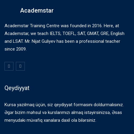
Academstar
Academstar Training Centre was founded in 2016. Here, at
Academstar, we teach IELTS, TOEFL, SAT, GMAT, GRE, English
and LSAT. Mr. Nijat Guliyev has been a professional teacher
since 2009.
Qeydiyyat
Kursa yazılmaq üçün, siz qeydiyyat formasını doldurmalısınız.
Əgər bizim məhsul və kurslarımızı almaq istəyirsinizsə, Əsas
menyudakı müvafiq xanalara daxil ola bilərsiniz.