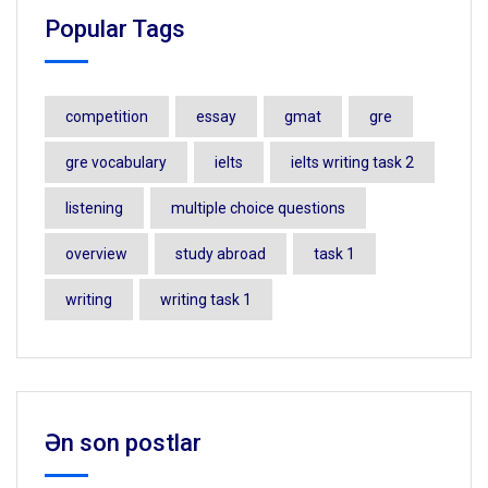
Popular Tags
competition
essay
gmat
gre
gre vocabulary
ielts
ielts writing task 2
listening
multiple choice questions
overview
study abroad
task 1
writing
writing task 1
Ən son postlar