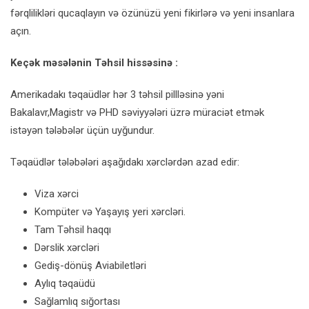
fərqlilikləri qucaqlayın və özünüzü yeni fikirlərə və yeni insanlara
açın.
Keçək məsələnin Təhsil hissəsinə :
Amerikadakı təqaüdlər hər 3 təhsil pillləsinə yəni
Bakalavr,Magistr və PHD səviyyələri üzrə müraciət etmək
istəyən tələbələr üçün uyğundur.
Təqaüdlər tələbələri aşağıdakı xərclərdən azad edir:
Viza xərci
Kompüter və Yaşayış yeri xərcləri.
Tam Təhsil haqqı
Dərslik xərcləri
Gediş-dönüş Aviabiletləri
Aylıq təqaüdü
Sağlamlıq sığortası