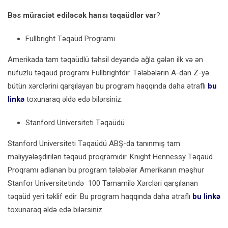
Bəs müraciət ediləcək hansı təqaüdlər var
?
Fullbright Təqaüd Programı
Amerikada tam təqaüdlü təhsil deyəndə ağla gələn ilk və ən
nüfuzlu təqaüd programı
Fullbrightdır. Tələbələrin A-dan Z-yə
bütün xərclərini qarşılayan bu program haqqında daha ətraflı
bu
linkə
toxunaraq əldə edə bilərsiniz.
Stanford Universiteti Təqaüdü
Stanford Universiteti Təqaüdü ABŞ-da tanınmış tam
maliyyələşdirilən təqaüd proqramıdır. Knight Hennessy Təqaüd
Proqramı adlanan bu program tələbələr Amerikanın məşhur
Stanfor Universitetində 100 Tamamilə Xərcləri qarşılanan
təqaüd yeri təklif edir. Bu program haqqında daha ətraflı
bu linkə
toxunaraq əldə edə bilərsiniz.