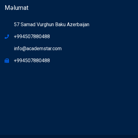
Məlumat
57 Samad Vurghun Baku Azerbaijan
+994507880488
info@academstar.com
+994507880488