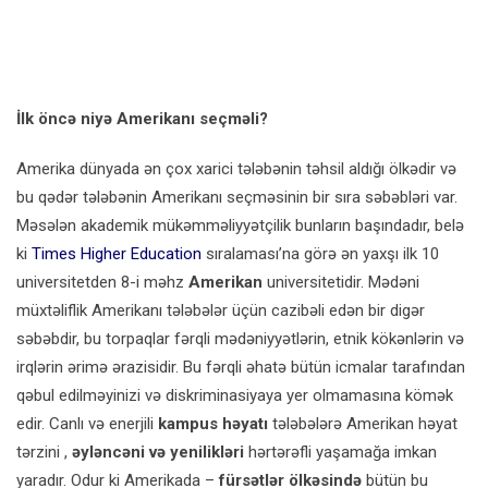
İlk öncə niyə Amerikanı seçməli?
Amerika dünyada ən çox xarici tələbənin təhsil aldığı ölkədir və
bu qədər tələbənin Amerikanı seçməsinin bir sıra səbəbləri var.
Məsələn akademik mükəmməliyyətçilik bunların başındadır, belə
ki
Times Higher Education
sıralaması’na görə ən yaxşı ilk 10
universitetden 8-i məhz
Amerikan
universitetidir. Mədəni
müxtəliflik Amerikanı tələbələr üçün cazibəli edən bir digər
səbəbdir, bu torpaqlar fərqli mədəniyyətlərin, etnik kökənlərin və
irqlərin ərimə ərazisidir. Bu fərqli əhatə bütün icmalar tarafından
qəbul edilməyinizi və diskriminasiyaya yer olmamasına kömək
edir. Canlı və enerjili
kampus həyatı
tələbələrə Amerikan həyat
tərzini ,
əyləncəni və yenilikləri
hərtərəfli yaşamağa imkan
yaradır. Odur ki Amerikada –
fürsətlər ölkəsində
bütün bu