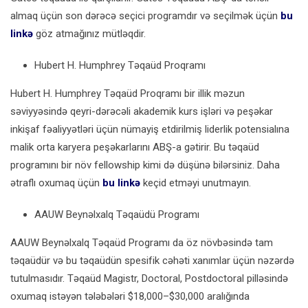
almaq üçün son dərəcə seçici programdır və seçilmək üçün
bu
linkə
göz atmağınız mütləqdir.
Hubert H. Humphrey Təqaüd Proqramı
Hubert H. Humphrey Təqaüd Proqramı bir illik məzun
səviyyəsində qeyri-dərəcəli akademik kurs işləri və peşəkar
inkişaf fəaliyyətləri üçün nümayiş etdirilmiş liderlik potensialına
malik orta karyera peşəkarlarını ABŞ-a gətirir. Bu təqaüd
programını bir növ fellowship kimi də düşünə bilərsiniz. Daha
ətraflı oxumaq üçün
bu linkə
keçid etməyi unutmayın.
AAUW Beynəlxalq Təqaüdü Programı
AAUW Beynəlxalq Təqaüd Programı da öz növbəsində tam
təqaüdür və bu təqaüdün spesifik cəhəti xanımlar üçün nəzərdə
tutulmasıdır. Təqaüd Magistr, Doctoral, Postdoctoral pilləsində
oxumaq istəyən tələbələri $18,000–$30,000 aralığında