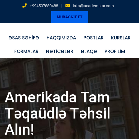
Skip
|
+994507880488
info@academstar.com
to
MÜRACİƏT ET
content
ƏSAS SƏHIFƏ
HAQQIMIZDA
POSTLAR
KURSLAR
FORMALAR
NƏTICƏLƏR
ƏLAQƏ
PROFILIM
Amerikada Tam
Təqaüdlə Təhsil
Alın!