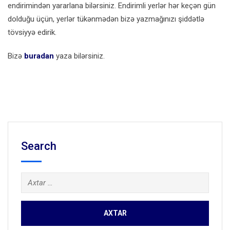
endirimindən yararlana bilərsiniz. Endirimli yerlər hər keçən gün
dolduğu üçün, yerlər tükənmədən bizə yazmağınızı şiddətlə
tövsiyyə edirik.
Bizə
buradan
yaza bilərsiniz.
Search
Axtarış: