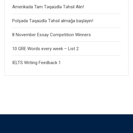
Amerikada Tam Təqaüdlə Təhsil Alın!
Polşada Təqaüdlə Təhsil almağa başlayın!
8 November Essay Competition Winners
10 GRE Words every week – List 2
IELTS Writing Feedback 1