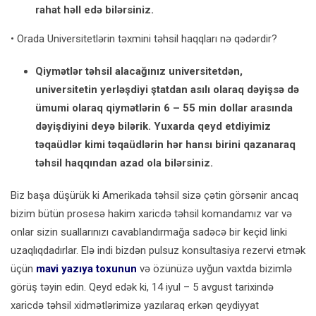
rahat həll edə bilərsiniz.
• Orada Universitetlərin təxmini təhsil haqqları nə qədərdir?
Qiymətlər təhsil alacağınız universitetdən,
universitetin yerləşdiyi ştatdan asılı olaraq dəyişsə də
ümumi olaraq qiymətlərin 6 – 55 min dollar arasında
dəyişdiyini deyə bilərik. Yuxarda qeyd etdiyimiz
təqaüdlər kimi təqaüdlərin hər hansı birini qazanaraq
təhsil haqqından azad ola bilərsiniz.
Biz başa düşürük ki Amerikada təhsil sizə çətin görsənir ancaq
bizim bütün prosesə hakim xaricdə təhsil komandamız var və
onlar sizin suallarınızı cavablandırmağa sadəcə bir keçid linki
uzaqlıqdadırlar. Elə indi bizdən pulsuz konsultasiya rezervi etmək
üçün
mavi yazıya toxunun
və özünüzə uyğun vaxtda bizimlə
görüş təyin edin. Qeyd edək ki, 14 iyul – 5 avgust tarixində
xaricdə təhsil xidmətlərimizə yazılaraq erkən qeydiyyat