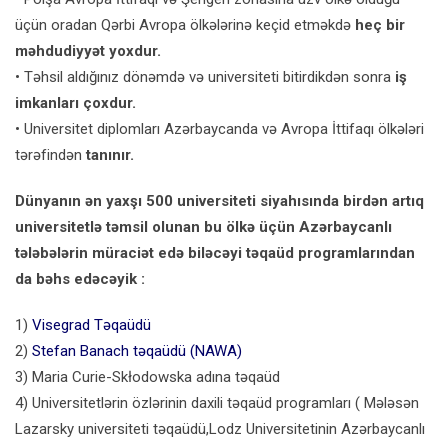
üçün oradan Qərbi Avropa ölkələrinə keçid etməkdə
heç bir
məhdudiyyət yoxdur.
• Təhsil aldığınız dönəmdə və universiteti bitirdikdən sonra
iş
imkanları çoxdur.
• Universitet diplomları Azərbaycanda və Avropa İttifaqı ölkələri
tərəfindən
tanınır.
Dünyanın ən yaxşı 500 universiteti siyahısında birdən artıq
universitetlə təmsil olunan bu ölkə üçün Azərbaycanlı
tələbələrin müraciət edə biləcəyi təqaüd programlarından
da bəhs edəcəyik :
1)
Visegrad Təqaüdü
2)
Stefan Banach təqaüdü (NAWA)
3) Maria Curie-Skłodowska adına təqaüd
4) Universitetlərin özlərinin daxili təqaüd programları ( Mələsən
Lazarsky universiteti təqaüdü,Lodz Universitetinin Azərbaycanlı