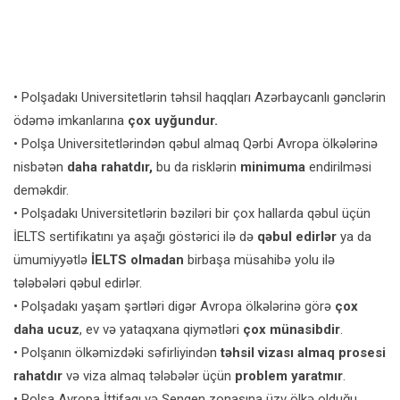
• Polşadakı Universitetlərin təhsil haqqları Azərbaycanlı gənclərin
ödəmə imkanlarına
çox
uyğundur.
• Polşa Universitetlərindən qəbul almaq Qərbi Avropa ölkələrinə
nisbətən
daha rahatdır,
bu da risklərin
minimuma
endirilməsi
deməkdir.
• Polşadakı Universitetlərin bəziləri bir çox hallarda qəbul üçün
İELTS sertifikatını ya aşağı göstərici ilə də
qəbul edirlər
ya da
ümumiyyətlə
İELTS olmadan
birbaşa müsahibə yolu ilə
tələbələri qəbul edirlər.
• Polşadakı yaşam şərtləri digər Avropa ölkələrinə görə
çox
daha ucuz
, ev və yataqxana qiymətləri
çox münasibdir
.
• Polşanın ölkəmizdəki səfirliyindən
təhsil vizası almaq prosesi
rahatdır
və viza almaq tələbələr üçün
problem yaratmır
.
• Polşa Avropa İttifaqı və Şengen zonasına üzv ölkə olduğu