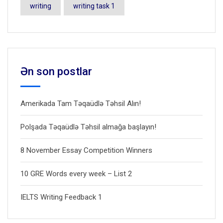
writing
writing task 1
Ən son postlar
Amerikada Tam Təqaüdlə Təhsil Alın!
Polşada Təqaüdlə Təhsil almağa başlayın!
8 November Essay Competition Winners
10 GRE Words every week – List 2
IELTS Writing Feedback 1