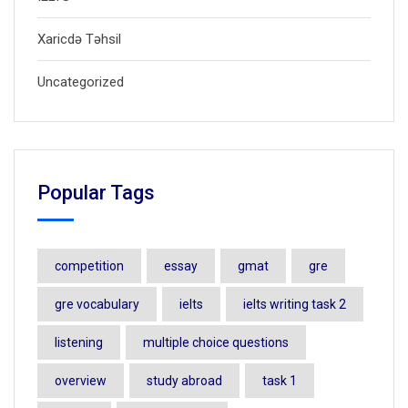
Xaricdə Təhsil
Uncategorized
Popular Tags
competition
essay
gmat
gre
gre vocabulary
ielts
ielts writing task 2
listening
multiple choice questions
overview
study abroad
task 1