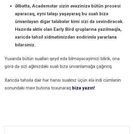
Əlbəttə, Academstar sizin əvəzinizə bütün prosesi
aparacaq, eyni təlaşı yaşayaraq bu sualı bizə
ünvanlayan digər tələbələr kimi sizi də sevindirəcək.
Hazırda aktiv olan Early Bird qruplarına yazılmaqla,
xaricdə təhsil xidmətimizdən endirimlə yararlana
bilərsiniz.
Yuxarıda bütün sualları qeyd edə bilməyəcəyimizi bilirik, ona
görə də sizi ağlınızdakı sualı bizə ünvanlamağa çağırırıq.
Xaricdə təhsilə dair hər hansı sualınız üçün elə indi cümlənin
sonundakı mavi butona toxunaraq
bizə yazın!