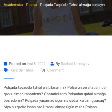
Academstar
-
Postlar
-
Polşada Təqaüdlə Təhsil almağa başlayın!
Posted on
İyul 8, 2022
By
Rashad Umbayev
Xaricdə Təhsil
(0)
Comment
Polşada təqaüdlə təhsil ala bilərəmmi? Polşa universitetlərindən
qəbul almaq rahatdırmı? Göstəricilərim Polşadan qəbul almağa
bəs edərmi? Polşada yaşamaq üçün nə qədər xərcim çıxacaq?
Niyə bu qədər insan hər il təhsil almaq üçün məhz Polşanı