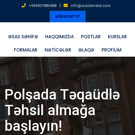
Skip
|
+994507880488
info@academstar.com
to
MÜRACİƏT ET
content
ƏSAS SƏHIFƏ
HAQQIMIZDA
POSTLAR
KURSLAR
FORMALAR
NƏTICƏLƏR
ƏLAQƏ
PROFILIM
Polşada Təqaüdlə
Təhsil almağa
başlayın!