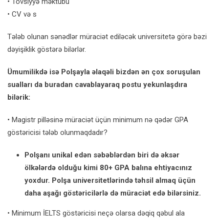
• Tövsiyyə məktubu
• CV və s
Tələb olunan sənədlər müraciət ediləcək universitetə görə bəzi
dəyişiklik göstərə bilərlər.
Ümumilikdə isə Polşayla əlaqəli bizdən ən çox soruşulan
sualları da buradan cavablayaraq postu yekunlaşdıra
bilərik:
• Magistr pilləsinə müraciət üçün minimum nə qədər GPA
göstəricisi tələb olunmaqdadır?
Polşanı unikal edən səbəblərdən biri də əksər
ölkələrdə olduğu kimi 80+ GPA balına ehtiyacınız
yoxdur. Polşa universitetlərində təhsil almaq üçün
daha aşağı göstəricilərlə də müraciət edə bilərsiniz.
• Minimum İELTS göstəricisi neçə olarsa dəqiq qəbul ala