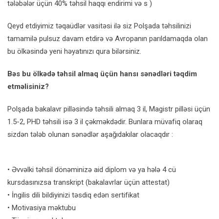
tələbələr üçün 40% təhsil haqqı endirimi və s )
Qeyd etdiyimiz təqaüdlər vasitəsi ilə siz Polşada təhsilinizi
tamamilə pulsuz davam etdirə və Avropanın parıldamaqda olan
bu ölkəsində yeni həyatınızı qura bilərsiniz.
Bəs bu ölkədə təhsil almaq üçün hansı sənədləri təqdim
etməlisiniz?
Polşada bakalavr pilləsində təhsili almaq 3 il, Magistr pilləsi üçün
1.5-2, PHD təhsili isə 3 il çəkməkdədir. Bunlara müvafiq olaraq
sizdən tələb olunan sənədlər aşağıdakılar olacaqdır :
• Əvvəlki təhsil dönəminizə aid diplom və ya hələ 4 cü
kursdasınızsa transkript (bakalavrlar üçün attestat)
• İngilis dili bildiyinizi təsdiq edən sertifikat
• Motivasiya məktubu