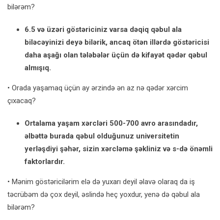
bilərəm?
6.5 və üzəri göstəriciniz varsa dəqiq qəbul ala
biləcəyinizi deyə bilərik, ancaq ötən illərdə göstəricisi
daha aşağı olan tələbələr üçün də kifayət qədər qəbul
almışıq.
• Orada yaşamaq üçün ay ərzində ən az nə qədər xərcim
çıxacaq?
Ortalama yaşam xərcləri 500-700 avro arasındadır,
əlbəttə burada qəbul olduğunuz universitetin
yerləşdiyi şəhər, sizin xərcləmə şəkliniz və s-də önəmli
faktorlardır.
• Mənim göstəricilərim elə də yuxarı deyil əlavə olaraq da iş
təcrübəm də çox deyil, əslində heç yoxdur, yenə də qəbul ala
bilərəm?