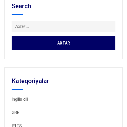
Search
Axtarış:
Kateqoriyalar
İngilis dili
GRE
IELTS