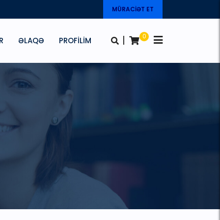
MÜRACİƏT ET
0
|
R
ƏLAQƏ
PROFILIM