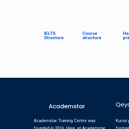
IELTS
Course
Ho
Structure
structure
pr
Qeyd
Academstar
Academstar Training Centre was
Kursa 
founded in 2016. Here, at Academstar,
forması