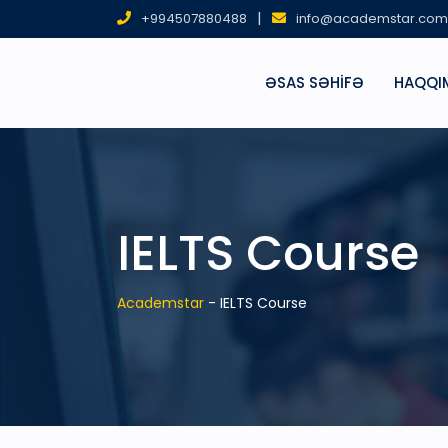
|
+994507880488
info@academstar.com
ƏSAS SƏHIFƏ
HAQQI
IELTS Course
Academstar
-
IELTS Course