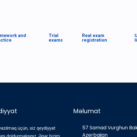
mework and
Trial
Real exam
U
actice
exams
registration
l
iyyat
Məlumat
57 Samad Vurghun Ba
yazılmaq üçün, siz qeydiyyat
Azerbaijan
nı doldurmalısınız. Əgər bizim